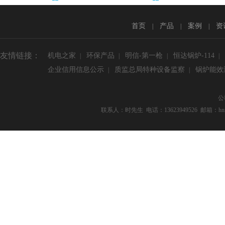
首页
产品
案例
资
|
|
|
友情链接：
机电之家
环保产品
明信-第一枪
恒达锅炉-114
|
|
|
|
企业信用信息公示
质监总局特种设备监察
锅炉能效
|
|
公
联系人：时先生 电话：13623949526 邮箱：hnmxg