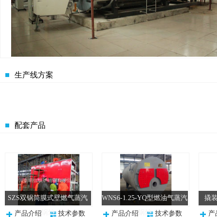
生产线方案
配套产品
SZS双锅筒膜式壁燃气蒸汽
WNS6-1.25-YQ型燃油气蒸汽
撬
锅炉
锅炉
产品介绍
技术参数
产品介绍
技术参数
产