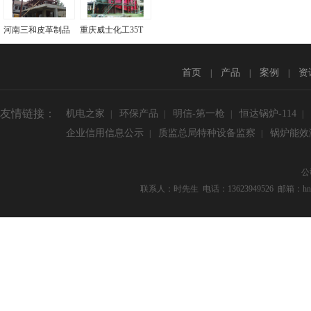
河南三和皮革制品
重庆威士化工35T
有限公司
锅炉
首页
产品
案例
资
|
|
|
友情链接：
机电之家
环保产品
明信-第一枪
恒达锅炉-114
|
|
|
|
企业信用信息公示
质监总局特种设备监察
锅炉能效
|
|
公
联系人：时先生 电话：13623949526 邮箱：hnmxg