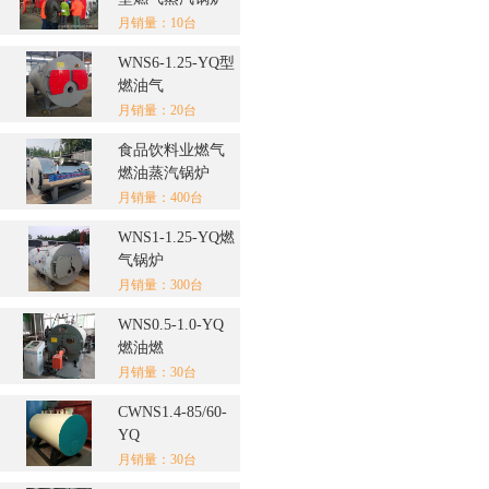
月销量：10台
WNS6-1.25-YQ型
燃油气
月销量：20台
食品饮料业燃气
燃油蒸汽锅炉
月销量：400台
WNS1-1.25-YQ燃
气锅炉
月销量：300台
WNS0.5-1.0-YQ
燃油燃
月销量：30台
CWNS1.4-85/60-
YQ
月销量：30台