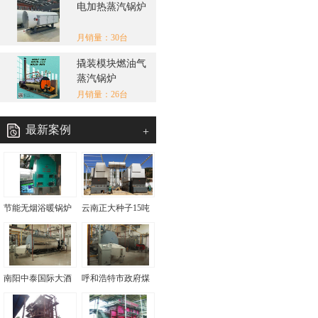
电加热蒸汽锅炉
月销量：30台
撬装模块燃油气
蒸汽锅炉
月销量：26台
最新案例
+
节能无烟浴暖锅炉
云南正大种子15吨
生物质锅炉
南阳中泰国际大酒
呼和浩特市政府煤
店
改气项目