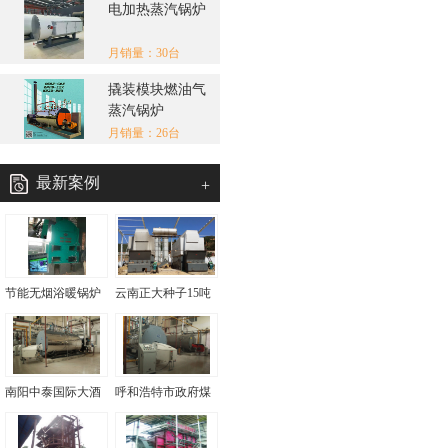
电加热蒸汽锅炉
月销量：30台
撬装模块燃油气
蒸汽锅炉
月销量：26台
最新案例
+
节能无烟浴暖锅炉
云南正大种子15吨
生物质锅炉
南阳中泰国际大酒
呼和浩特市政府煤
店
改气项目