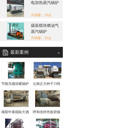
电加热蒸汽锅炉
月销量：30台
撬装模块燃油气
蒸汽锅炉
月销量：26台
最新案例
+
节能无烟浴暖锅炉
云南正大种子15吨
生物质锅炉
南阳中泰国际大酒
呼和浩特市政府煤
店
改气项目