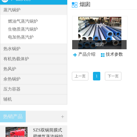
烟囱
蒸汽锅炉
燃油气蒸汽锅炉
生物质蒸汽锅炉
电加热蒸汽炉
烟囱
热水锅炉
产品介绍
技术参数
有机热载体炉
热风炉
上一页
1
下一页
余热锅炉
压力容器
辅机
+
热销产品
SZS双锅筒膜式
壁燃气蒸汽锅炉