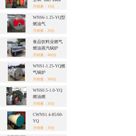
月销量：10台
WNS6-1.25-YQ型
燃油气
月销量：20台
食品饮料业燃气
燃油蒸汽锅炉
月销量：400台
WNS1-1.25-YQ燃
气锅炉
月销量：300台
WNS0.5-1.0-YQ
燃油燃
月销量：30台
CWNS1.4-85/60-
YQ
月销量：30台