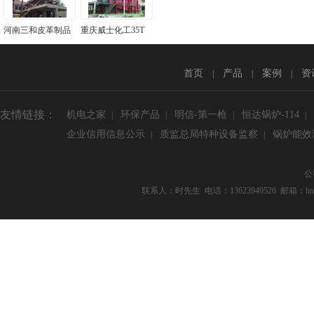
河南三和皮革制品
重庆威士化工35T
有限公司
锅炉
首页
产品
案例
资
|
|
|
友情链接：
机电之家
环保产品
明信-第一枪
恒达锅炉-114
|
|
|
|
企业信用信息公示
质监总局特种设备监察
锅炉能效
|
|
公
联系人：时先生 电话：13623949526 邮箱：hnmxg