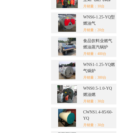
月销量：10台
WNS6-1.25-YQ型
燃油气
月销量：20台
食品饮料业燃气
燃油蒸汽锅炉
月销量：400台
WNS1-1.25-YQ燃
气锅炉
月销量：300台
WNS0.5-1.0-YQ
燃油燃
月销量：30台
CWNS1.4-85/60-
YQ
月销量：30台