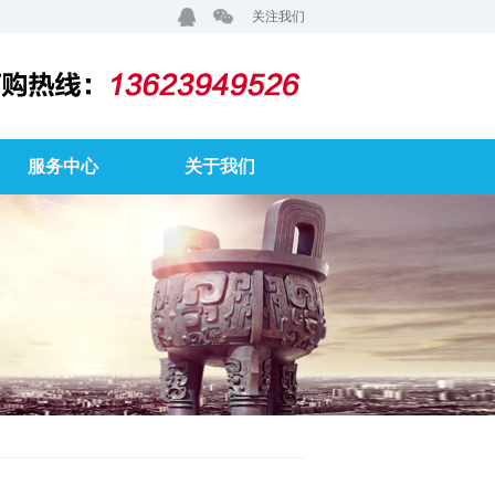
关注我们
服务中心
关于我们