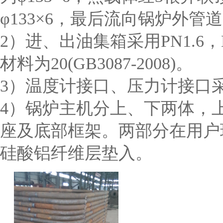
φ133×6，最后流向锅炉外管
2）进、出油集箱采用PN1.6，
材料为20(GB3087-2008)。
3）温度计接口、压力计接口采用
4）锅炉主机分上、下两体，
座及底部框架。两部分在用户现
硅酸铝纤维层垫入。