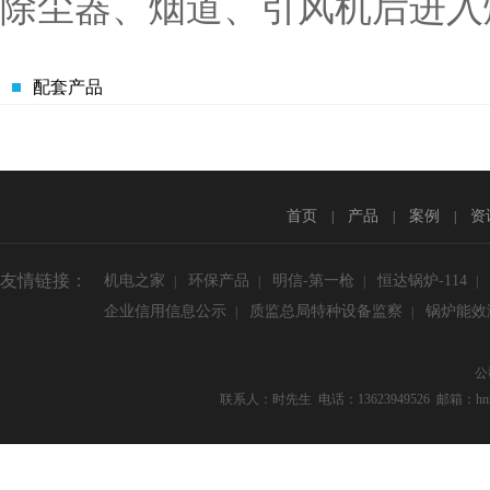
除尘器、烟道、引风机后进入
配套产品
首页
产品
案例
资
|
|
|
友情链接：
机电之家
环保产品
明信-第一枪
恒达锅炉-114
|
|
|
|
企业信用信息公示
质监总局特种设备监察
锅炉能效
|
|
公
联系人：时先生 电话：13623949526 邮箱：hnmxg