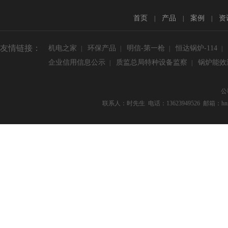
首页
产品
案例
资
|
|
|
友情链接：
机电之家
环保产品
明信-第一枪
恒达锅炉-114
|
|
|
|
企业信用信息公示
质监总局特种设备监察
锅炉能效
|
|
公
联系人：时先生 电话：13623949526 邮箱：hnmxg