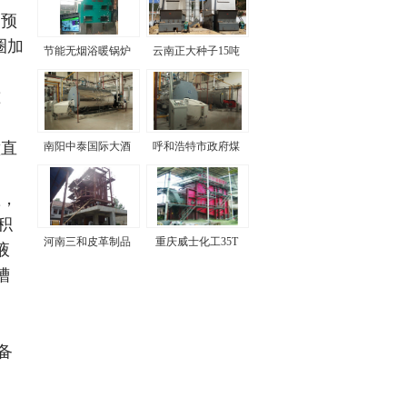
均预
圈加
节能无烟浴暖锅炉
云南正大种子15吨
生物质锅炉
准
壁直
南阳中泰国际大酒
呼和浩特市政府煤
店
改气项目
置，
积
河南三和皮革制品
重庆威士化工35T
液
有限公司
锅炉
槽
备