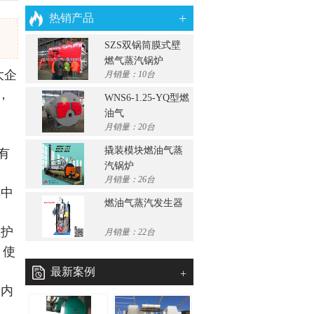
+
热销产品
SZS双锅筒膜式壁
燃气蒸汽锅炉
大企
月销量：10台
，
WNS6-1.25-YQ型燃
油气
月销量：20台
撬装模块燃油气蒸
有
汽锅炉
月销量：26台
其中
燃油气蒸汽发生器
维护
月销量：22台
，使
最新案例
+
体内