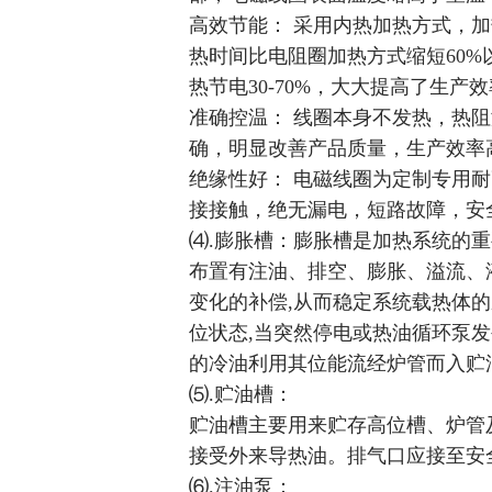
高效节能： 采用内热加热方式，
热时间比电阻圈加热方式缩短60%
热节电30-70%，大大提高了生产
准确控温： 线圈本身不发热，热
确，明显改善产品质量，生产效率
绝缘性好： 电磁线圈为定制专用
接接触，绝无漏电，短路故障，安
⑷.膨胀槽：膨胀槽是加热系统的
布置有注油、排空、膨胀、溢流、
变化的补偿,从而稳定系统载热体的
位状态,当突然停电或热油循环泵发
的冷油利用其位能流经炉管而入贮
⑸.贮油槽：
贮油槽主要用来贮存高位槽、炉管
接受外来导热油。排气口应接至安
⑹.注油泵：