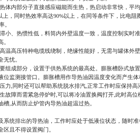
加热体内部分子直接感应磁能而生热，热启动非常快，平
以上，同时热效率高达90%以上，在同等条件下，比电阻
效率。
阻滞小、热惯性低，料筒内外壁温度一致，温度控制实时
高。
耐高温高压特种电缆线绕制，绝缘性能好，无需与罐体外
全无忧。
重要组成部分，设置于供热系统的最高处。膨胀槽卧式放
液位监测接管口。膨胀槽用作导热油因温度变化而产生体
压力,同时还可以帮助系统脱水排汽,正常工作时应保持高
生故障而需紧急停炉时,可以将冷油置换阀打开,此时高位
油槽,从而防止炉管内导热油超温过热。
及系统排出的导热油，工作时应处于低液位状态，随时准
全区且不得设置阀门。