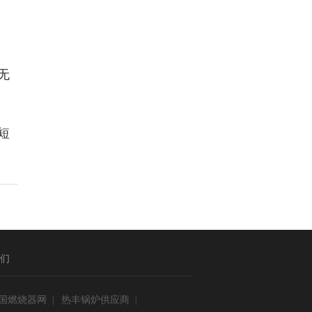
无
短
们
国燃烧器网
热丰锅炉供应商
|
|