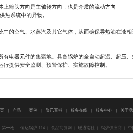
体上箭头方向是主轴转方向，也是介质的流动方向
除供热系统中的异物。
统中的空气、水蒸汽及其它气体，从而确保导热油在液相
所有电器元件的集聚地。具备锅炉的全自动超温、超压、
运行提供安全监测、预警保护、实施故障控制。
页
产品
案例
资讯百科
服务在线
服务中心
关于我
|
|
|
|
|
|
-第一枪
恒达锅炉-114
食品商务网
暖通南社
锅炉供应商
中
|
|
|
|
|